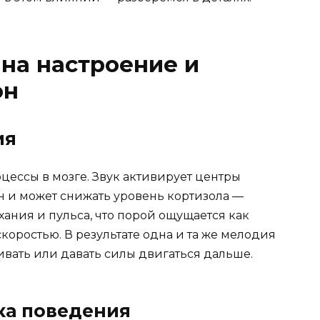
 на настроение и
он
ия
цессы в мозге. Звук активирует центры
 и может снижать уровень кортизола —
хания и пульса, что порой ощущается как
оростью. В результате одна и та же мелодия
ивать или давать силы двигаться дальше.
ка поведения