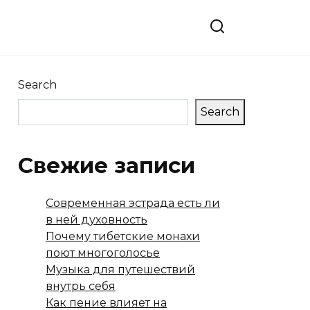
Search
Search
Свежие записи
Современная эстрада есть ли
в ней духовность
Почему тибетские монахи
поют многоголосье
Музыка для путешествий
внутрь себя
Как пение влияет на