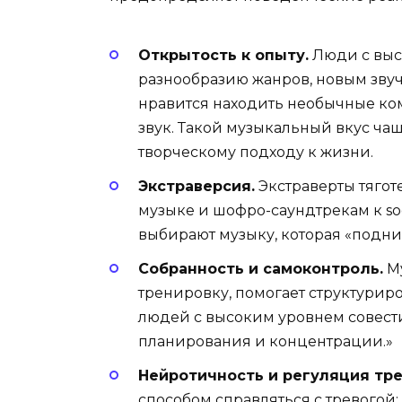
Открытость к опыту.
Люди с высо
разнообразию жанров, новым зву
нравится находить необычные ко
звук. Такой музыкальный вкус чащ
творческому подходу к жизни.
Экстраверсия.
Экстраверты тягот
музыке и шофро-саундтрекам к so
выбирают музыку, которая «подни
Собранность и самоконтроль.
Му
тренировку, помогает структурир
людей с высоким уровнем совест
планирования и концентрации.»
Нейротичность и регуляция тре
способом справляться с тревого