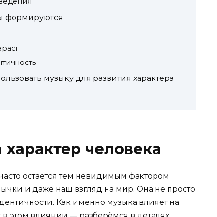
ведения
ты формируются
зраст
нтичность
ользовать музыку для развития характера
 характер человека
 часто остается тем невидимым фактором,
ычки и даже наш взгляд на мир. Она не просто
идентичности. Как именно музыка влияет на
 в этом влиянии — разберёмся в деталях.