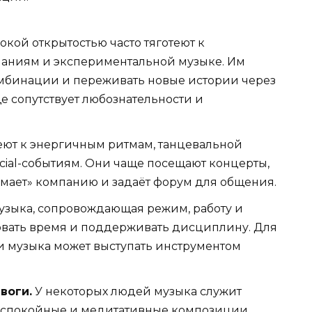
кой открытостью часто тяготеют к
чаниям и экспериментальной музыке. Им
мбинации и переживать новые истории через
е сопутствует любознательности и
еют к энергичным ритмам, танцевальной
cial-событиям. Они чаще посещают концерты,
мает» компанию и задаёт форум для общения.
зыка, сопровождающая режим, работу и
овать время и поддерживать дисциплину. Для
и музыка может выступать инструментом
воги.
У некоторых людей музыка служит
й: спокойные и медитативные композиции