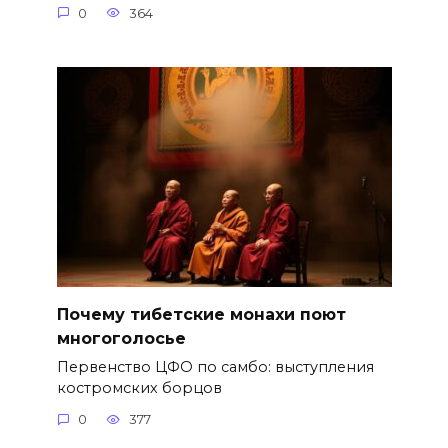
0
364
Почему тибетские монахи поют
многоголосье
Первенство ЦФО по самбо: выступления
костромских борцов
0
377