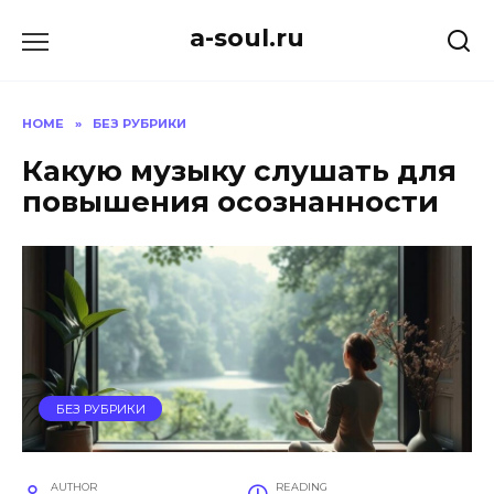
Skip
a-soul.ru
to
content
HOME
»
БЕЗ РУБРИКИ
Какую музыку слушать для
повышения осознанности
БЕЗ РУБРИКИ
AUTHOR
READING